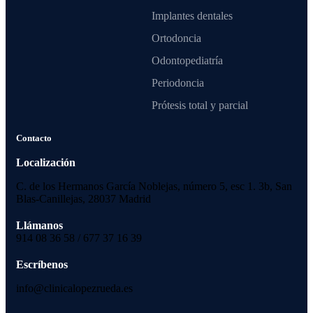
Implantes dentales
Ortodoncia
Odontopediatría
Periodoncia
Prótesis total y parcial
Contacto
Localización
C. de los Hermanos García Noblejas, número 5, esc 1. 3b, San
Blas-Canillejas, 28037 Madrid
Llámanos
914 08 36 58 / 677 37 16 39
Escríbenos
info@clinicalopezrueda.es