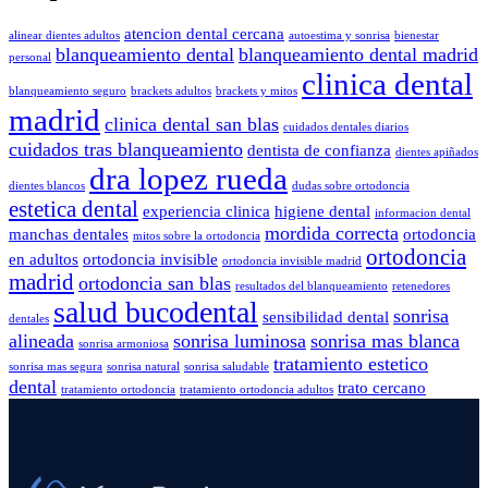
atencion dental cercana
alinear dientes adultos
autoestima y sonrisa
bienestar
blanqueamiento dental
blanqueamiento dental madrid
personal
clinica dental
blanqueamiento seguro
brackets adultos
brackets y mitos
madrid
clinica dental san blas
cuidados dentales diarios
cuidados tras blanqueamiento
dentista de confianza
dientes apiñados
dra lopez rueda
dientes blancos
dudas sobre ortodoncia
estetica dental
experiencia clinica
higiene dental
informacion dental
mordida correcta
manchas dentales
ortodoncia
mitos sobre la ortodoncia
ortodoncia
en adultos
ortodoncia invisible
ortodoncia invisible madrid
madrid
ortodoncia san blas
resultados del blanqueamiento
retenedores
salud bucodental
sonrisa
sensibilidad dental
dentales
alineada
sonrisa luminosa
sonrisa mas blanca
sonrisa armoniosa
tratamiento estetico
sonrisa mas segura
sonrisa natural
sonrisa saludable
dental
trato cercano
tratamiento ortodoncia
tratamiento ortodoncia adultos