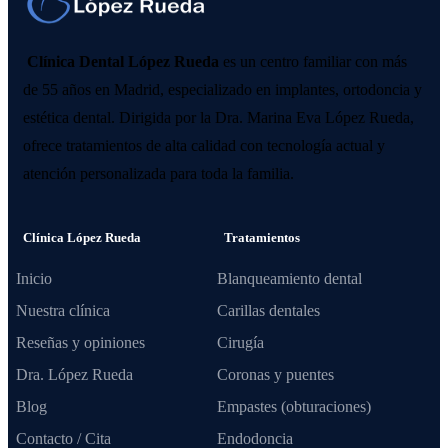
Clínica Dental López Rueda
es un centro familiar con más
de 55 años en Madrid, especializado en implantes, ortodoncia y
estética dental. Dirigida por la Dra. Marina Eva López Rueda,
ofrece tratamientos de alta calidad con tecnología actual y
atención personalizada para toda la familia.
Clínica López Rueda
Tratamientos
Inicio
Blanqueamiento dental
Nuestra clínica
Carillas dentales
Reseñas y opiniones
Cirugía
Dra. López Rueda
Coronas y puentes
Blog
Empastes (obturaciones)
Contacto / Cita
Endodoncia