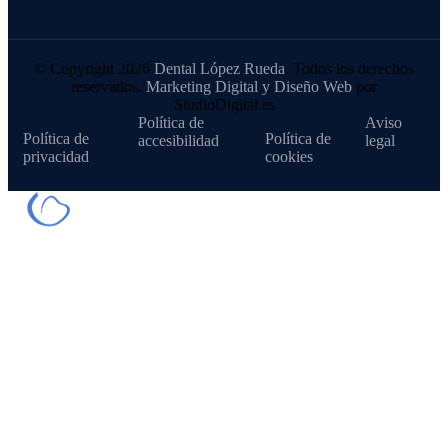
© Copyright 2026
Dental López Rueda
. Todos los derechos
reservados.
Marketing Digital y Diseño Web
por
StudioDigital.es
Política de
Aviso
Política de
Política de
accesibilidad
legal
privacidad
cookies
Nuestros tratamientos
Blanqueamiento dental
Carillas dentales
Cirugía
Coronas y puentes
Empastes (obturaciones)
Endodoncia