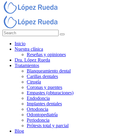
Inicio
Nuestra clínica
Reseñas y opiniones
Dra. López Rueda
Tratamientos
Blanqueamiento dental
Carillas dentales
Cirugía
Coronas y puentes
Empastes (obturaciones)
Endodoncia
Implantes dentales
Ortodoncia
Odontopediatría
Periodoncia
Prótesis total y parcial
Blog