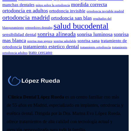
mordida correcta
manchas dentales
mitos sobre la ortodoncia
ortodoncia en adultos
ortodoncia invisible
ortodoncia invisible madrid
ortodoncia madrid
ortodoncia san blas
resultados del
salud bucodental
blanqueamiento
retenedores dentales
sonrisa alineada
sonrisa luminosa
sonrisa
sensibilidad dental
mas blanca
sonrisa sana
tratamiento de
sonrisa mas segura
sonrisa saludable
tratamiento estetico dental
ortodoncia
tratamiento ortodoncia
tratamiento
trato cercano
ortodoncia adultos
Clínica Dental López Rueda
es un centro familiar con más
de 55 años en Madrid, especializado en implantes, ortodoncia y
estética dental. Dirigida por la Dra. Marina Eva López Rueda,
ofrece tratamientos de alta calidad con tecnología actual y
atención personalizada para toda la familia.