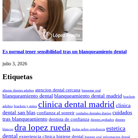
Es normal tener sensibilidad tras un blanqueamiento dental
julio 3, 2026
Etiquetas
atencion dental cercana
alinear dientes adultos
bienestar oral
blanqueamiento dental
blanqueamiento dental madrid
brackets
clinica dental madrid
clinica
adultos
brackets y mitos
dental san blas
cuidados
confianza al sonreir
cuidados dentales diarios
tras blanqueamiento
dentista de confianza
dientes apiñados
dientes
dra lopez rueda
estetica
blancos
dudas sobre ortodoncia
dental
experiencia clinica
higiene dental
higiene oral
informacion dental