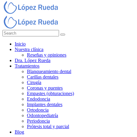
Inicio
Nuestra clínica
Reseñas y opiniones
Dra. López Rueda
Tratamientos
Blanqueamiento dental
Carillas dentales
Cirugía
Coronas y puentes
Empastes (obturaciones)
Endodoncia
Implantes dentales
Ortodoncia
Odontopediatría
Periodoncia
Prótesis total y parcial
Blog