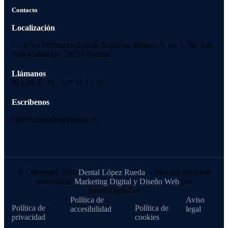
Contacto
Localización
C. de los Hermanos García Noblejas, número 5, esc 1. 3b, San
Blas-Canillejas, 28037 Madrid
Llámanos
914 08 36 58 / 677 37 16 39
Escríbenos
info@clinicalopezrueda.es
© Copyright 2026
Dental López Rueda
. Todos los derechos
reservados.
Marketing Digital y Diseño Web
por
StudioDigital.es
Política de
Aviso
Política de
Política de
accesibilidad
legal
privacidad
cookies