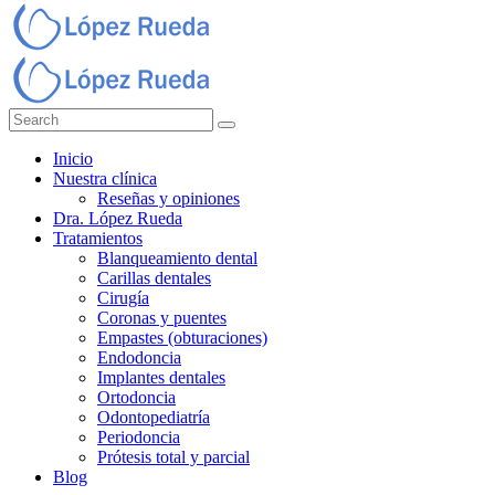
Inicio
Nuestra clínica
Reseñas y opiniones
Dra. López Rueda
Tratamientos
Blanqueamiento dental
Carillas dentales
Cirugía
Coronas y puentes
Empastes (obturaciones)
Endodoncia
Implantes dentales
Ortodoncia
Odontopediatría
Periodoncia
Prótesis total y parcial
Blog