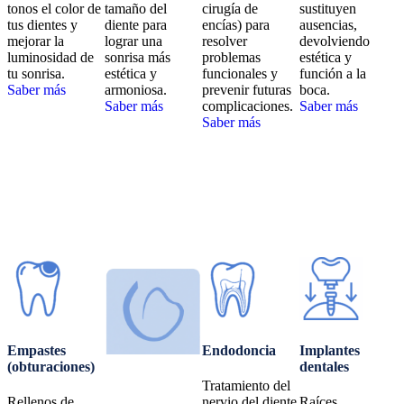
tonos el color de
tamaño del
cirugía de
sustituyen
tus dientes y
diente para
encías) para
ausencias,
mejorar la
lograr una
resolver
devolviendo
luminosidad de
sonrisa más
problemas
estética y
tu sonrisa.
estética y
funcionales y
función a la
Saber más
armoniosa.
prevenir futuras
boca.
Saber más
complicaciones.
Saber más
Saber más
Empastes
Endodoncia
Implantes
(obturaciones)
dentales
Tratamiento del
Rellenos de
nervio del diente
Raíces