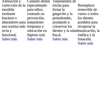
Alineación y
Cuidado dental
Tratamientos de
corrección de la
especializado
encías para
Reemplazo
mordida
para niños,
frenar la
removible de
mediante
centrado en
gingivitis y la
varios o todos
brackets o
prevención,
periodontitis,
los dientes
alineadores para
tratamiento
ayudando a
perdidos para
una sonrisa más
temprano y
conservar los
recuperar la
recta y
educación en
dientes y la salud
masticación, la
funcional.
higiene oral.
bucal.
estética y la
Saber más
Saber más
Saber más
fonación.
Saber más