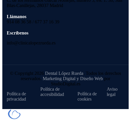
C. de los Hermanos García Noblejas, número 5, esc 1. 3b, San
Blas-Canillejas, 28037 Madrid
Llámanos
914 08 36 58 / 677 37 16 39
Escríbenos
info@clinicalopezrueda.es
© Copyright 2026
Dental López Rueda
. Todos los derechos
reservados.
Marketing Digital y Diseño Web
por
StudioDigital.es
Política de
Aviso
Política de
Política de
accesibilidad
legal
privacidad
cookies