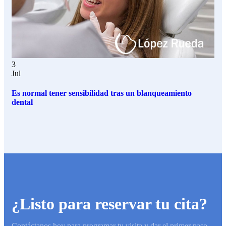
3
Jul
Es normal tener sensibilidad tras un blanqueamiento
dental
¿Listo para reservar tu cita?
Contáctanos hoy para programar tu visita y dar el primer paso