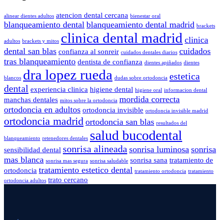
atencion dental cercana
alinear dientes adultos
bienestar oral
blanqueamiento dental
blanqueamiento dental madrid
brackets
clinica dental madrid
clinica
adultos
brackets y mitos
dental san blas
cuidados
confianza al sonreir
cuidados dentales diarios
tras blanqueamiento
dentista de confianza
dientes apiñados
dientes
dra lopez rueda
estetica
blancos
dudas sobre ortodoncia
dental
experiencia clinica
higiene dental
higiene oral
informacion dental
mordida correcta
manchas dentales
mitos sobre la ortodoncia
ortodoncia en adultos
ortodoncia invisible
ortodoncia invisible madrid
ortodoncia madrid
ortodoncia san blas
resultados del
salud bucodental
blanqueamiento
retenedores dentales
sonrisa alineada
sonrisa luminosa
sonrisa
sensibilidad dental
mas blanca
sonrisa sana
tratamiento de
sonrisa mas segura
sonrisa saludable
tratamiento estetico dental
ortodoncia
tratamiento ortodoncia
tratamiento
trato cercano
ortodoncia adultos