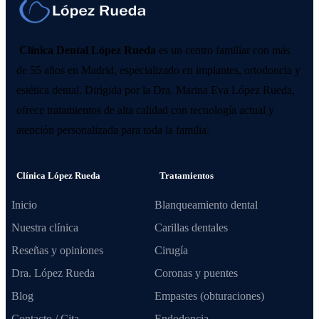
Clínica Dental López Rueda
es un centro familiar con más
de 55 años en Madrid, especializado en implantes, ortodoncia y
estética dental. Dirigida por la Dra. Marina Eva López Rueda,
ofrece tratamientos de alta calidad con tecnología actual y
atención personalizada para toda la familia.
Clínica López Rueda
Tratamientos
Inicio
Blanqueamiento dental
Nuestra clínica
Carillas dentales
Reseñas y opiniones
Cirugía
Dra. López Rueda
Coronas y puentes
Blog
Empastes (obturaciones)
Contacto / Cita
Endodoncia