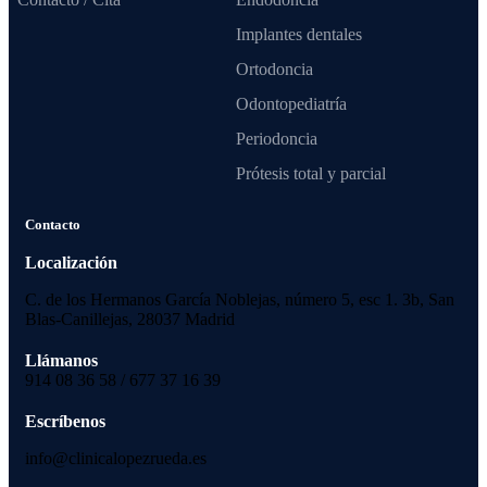
Implantes dentales
Ortodoncia
Odontopediatría
Periodoncia
Prótesis total y parcial
Contacto
Localización
C. de los Hermanos García Noblejas, número 5, esc 1. 3b, San
Blas-Canillejas, 28037 Madrid
Llámanos
914 08 36 58 / 677 37 16 39
Escríbenos
info@clinicalopezrueda.es