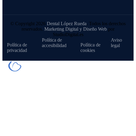
© Copyright 2026
Dental López Rueda
. Todos los derechos
reservados.
Marketing Digital y Diseño Web
por
StudioDigital.es
Política de
Aviso
Política de
Política de
accesibilidad
legal
privacidad
cookies
Nuestros tratamientos
Blanqueamiento dental
Carillas dentales
Cirugía
Coronas y puentes
Empastes (obturaciones)