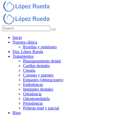
Inicio
Nuestra clínica
Reseñas y opiniones
Dra. López Rueda
Tratamientos
Blanqueamiento dental
Carillas dentales
Cirugía
Coronas y puentes
Empastes (obturaciones)
Endodoncia
Implantes dentales
Ortodoncia
Odontopediatría
Periodoncia
Prótesis total y parcial
Blog